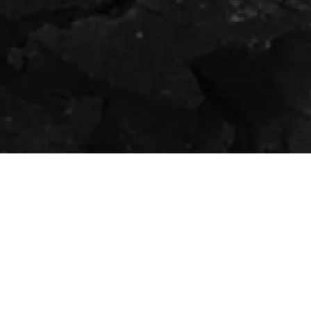
de la Radio
a Musique -
 du son spatialisé au service d'une immersion
iques.