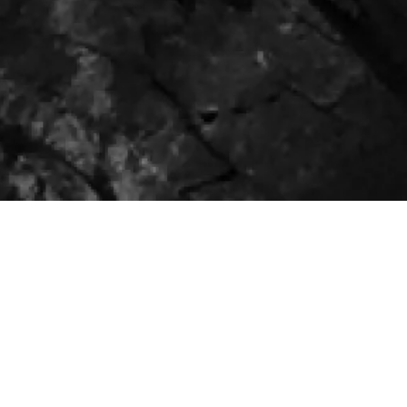
Jeudi 12 décembre
Maison 
2019
et de l
Agora
20h00
R
adio France met son expertise unique
expérimentale dans les musiques électron