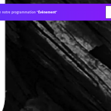
e notre programmation "
Événement
"