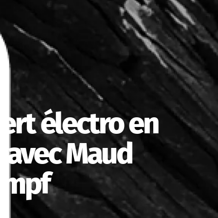
ert électro en
é avec Maud
rampf
s