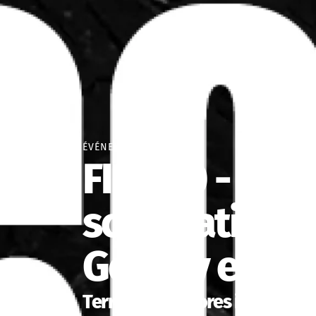
ÉVÉNEMENT
FIP 360 - conc
son spatialis
Geffray et K
Territoires sonores inexploré