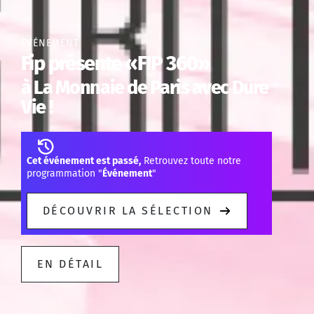
ÉVÉNEMENT
Fip présente «FIP 360»
à La Monnaie de Paris avec Dure
Vie !
Cet événement est passé,
Retrouvez toute notre
programmation "
Événement
"
DÉCOUVRIR LA SÉLECTION
EN DÉTAIL