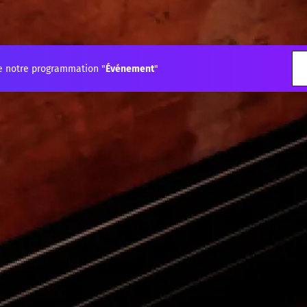
e notre programmation "
Événement
"