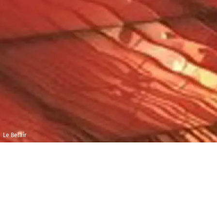
Le Belair
Vendredi 12 avril
Maison 
2019
et de l
Bar le B
21h00