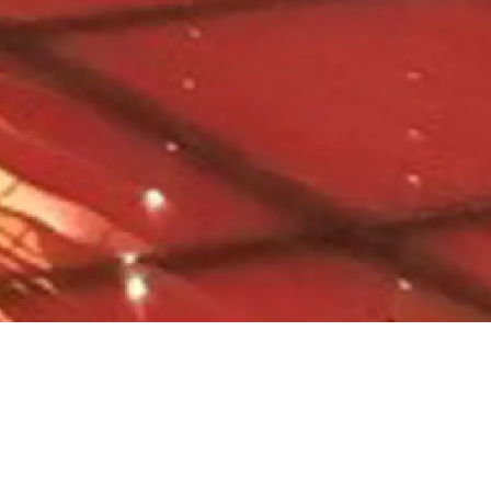
de la Radio
a Musique -
elair