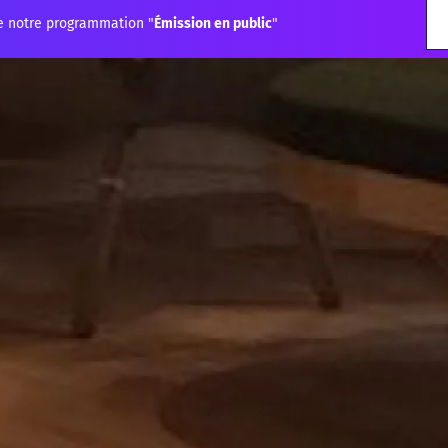
e notre programmation "
Émission en public
"