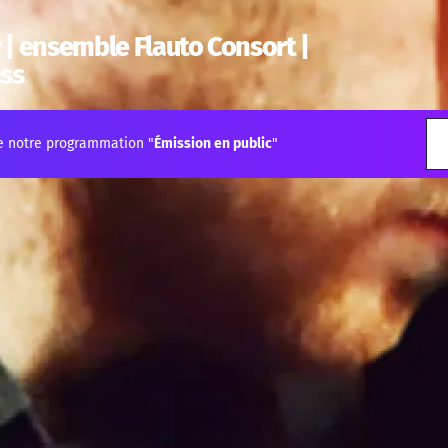
 | ensemble Flauto Consort |
ass
e notre programmation "
Émission en public
"