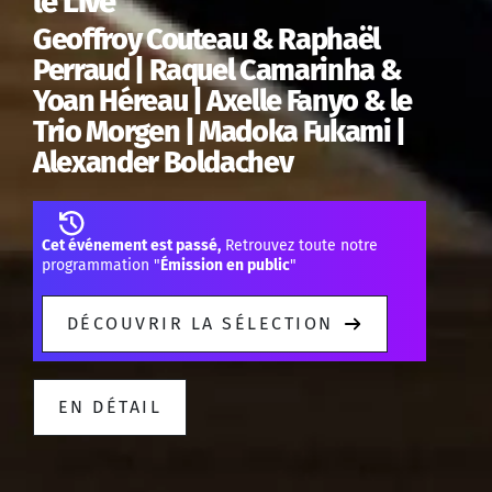
le Live
Geoffroy Couteau & Raphaël
Perraud | Raquel Camarinha &
Yoan Héreau | Axelle Fanyo & le
Trio Morgen | Madoka Fukami |
Alexander Boldachev
Cet événement est passé,
Retrouvez toute notre
programmation "
Émission en public
"
DÉCOUVRIR LA SÉLECTION
EN DÉTAIL