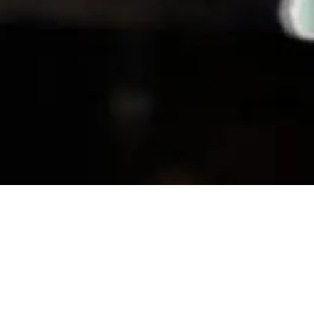
Samedi 24
Théâtre de
octobre 2020
l'Alliance
Française
16h00