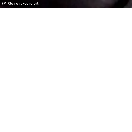
FM_Clément Rochefort
Mercredi 3
Théâtre de
décembre 2025
l'Alliance
Française
20h00
1h30 de musique live en public, toutes générations
confondues, au gré de cinq siècles des répertoires les
plus divers, à découvrir ou redécouvrir.
Programme :
Axelle Saint-Cirel, mezzo-soprano, Julien
Beautemps, accordéon, Sotiris Athanasiou,
guitare, pour une version vocale du Boléro de