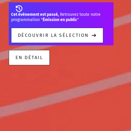
Cet événement est passé,
Retrouvez toute notre
programmation "
Émission en public
"
DÉCOUVRIR LA SÉLECTION
EN DÉTAIL