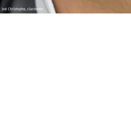
Joë Christophe, clarinette
Samedi 5 octobre
Théâtre
2019
l'Allia
16h00
A
vec :
-
Joë Christophe
, clarinette (Premier Prix
-
Comet
Musicke
, ensemble de musique m
-
Pascal
Amoyel
, piano (pour le spectacle
L
-
Quatuor Aeolina
:
Thibaut Trosset
,
Yohan