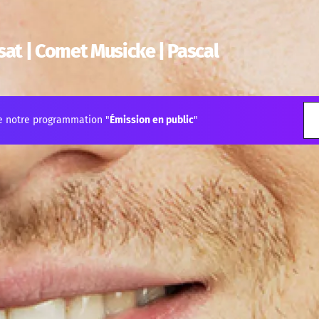
at | Comet Musicke | Pascal
e notre programmation "
Émission en public
"