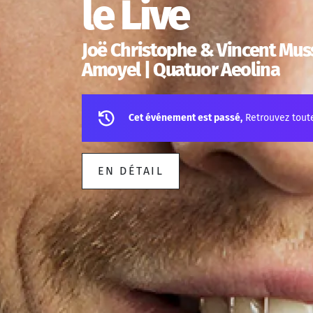
le Live
Joë Christophe & Vincent Muss
Amoyel | Quatuor Aeolina
Cet événement est passé,
Retrouvez tout
EN DÉTAIL