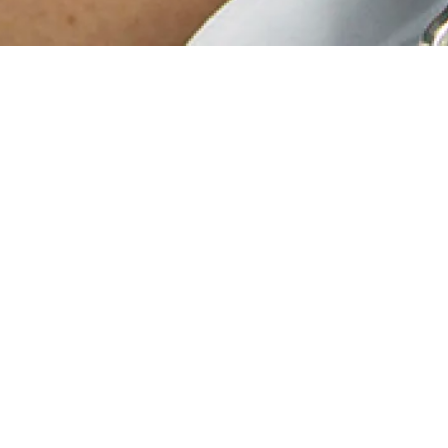
 de
nce Française
 ARD de Munich 2019) &
Vincent Mussat
, piano
édiévale
ooking
for Beethoven
au Théâtre du Ranelagh)
n Juhel
,
Théo Ould
,
Anthony Millet
, accordéons