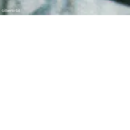
Gilberto Gil
Vendredi 13
Théâtre du
novembre 2020
Châtelet
09h00
G
ilberto Gil, musicien universel mais aussi
ancien ministre de la Culture du Brésil, offre à Radio
France la première mondiale de son opéra Amor Azul
(« Amour bleu ») coécrit avec son complice
Aldo Brizzi, qu’il avait déjà invité sur son album
« Brizzi do Brazil » en 2005. Le Chœur et l’Orchestre
Philharmonique de Radio France sont de la fête et
célèbrent le double héritage de la musique savante