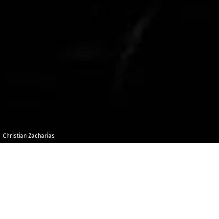
Christian Zacharias
Jeudi 26 mars
Maison de la
2020
Radio et de la
Musique -
19h00
Auditorium