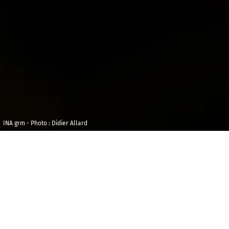
INA grm - Photo : Didier Allard
Dimanche 21
Maison de la
février 2027
Radio et de la
Musique - Studio
18h00
104
Tarifs
De 6 € à 12 €