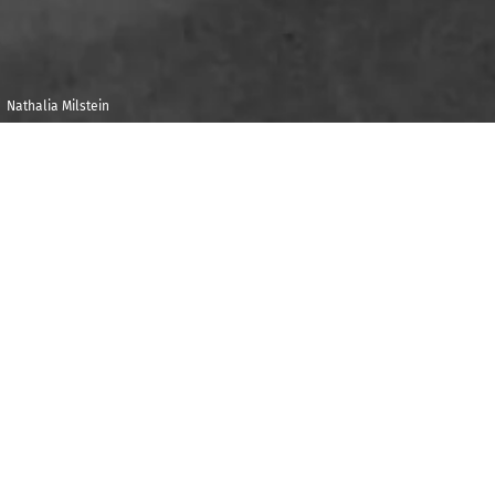
Nathalia Milstein
Dimanche 28 juin
Maison de la
2020
Radio et de la
Musique -
15h00
Auditorium
A
u sein des 32 sonates alternent sonates tendres
et sonates orageuses. Le récital de Nathalia Milstein
est à cette image : allègre et malicieuse, la
Seizième
fut parfois surnommée « La Boiteuse » ; la
Vingt-
septième
, intime, ne compte que deux mouvements ;