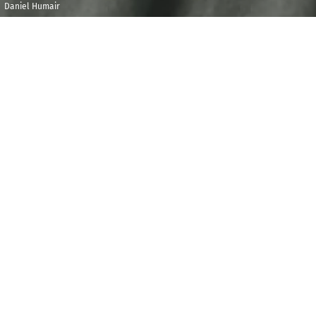
Daniel Humair
Samedi 9 juin
Maison de la
2018
Radio et de la
Musique - Studio
20h00
104
E
n soixante ans de carrière, depuis son arrivée à
Paris en 1958, Daniel Humair a joué avec toute la
planète jazz. En quartette avec trois interlocuteurs
aussi créatifs que virtuoses, le batteur célèbre ce soir
son quatre-vingtième anniversaire. Et pour que la
fête soit complète, deux de ses jeunes partenaires
préférés, le saxophoniste Émile Parisien et
l’accordéoniste Vincent Peirani, ouvrent la soirée.