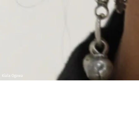
Kiala Ogawa
Vendredi 23
Maison de la
janvier 2026
Radio et de la
Musique - 22e
18h00