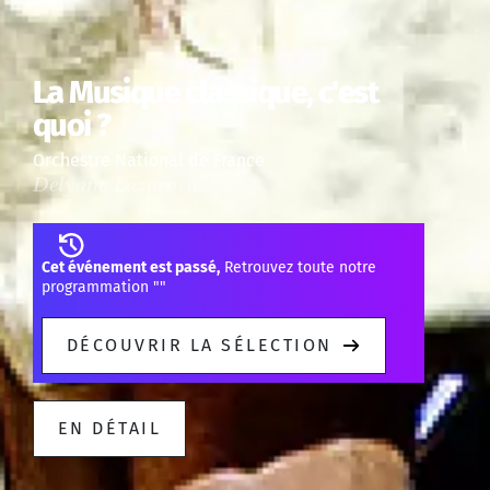
La Musique classique, c'est
quoi ?
Orchestre National de France
Delyana Lazarova
Cet événement est passé,
Retrouvez toute notre
programmation "
"
DÉCOUVRIR LA SÉLECTION
EN DÉTAIL