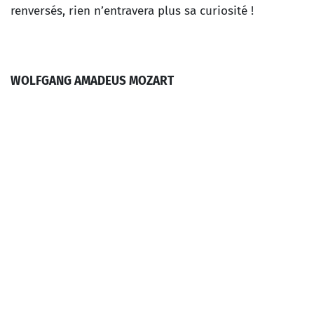
renversés, rien n’entravera plus sa curiosité !
WOLFGANG AMADEUS MOZART
Les Noces de Figaro : Ouverture
JEAN-BAPTISTE LULLY
Le Bourgeois gentilhomme : Marche pour la
cérémonie des Turcs
JOSEPH HAYDN