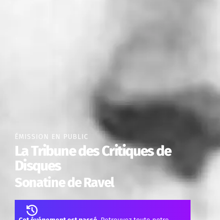
ÉMISSION EN PUBLIC
La Tribune des Critiques de
Disques
Sonatine de Ravel