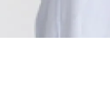
Jeudi 12 avril 2018
Maison de la
Radio et de la
19h00
Musique - Studio
109
P
lusieurs versions de la
Symphonie n°40
de
Mozart
sont soumises à une écoute en aveugle, trois
critiques élisent la version reine. Mais tous, public,