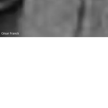
César Franck
Jeudi 7 juin 2018
Maison de la
Radio et de la
19h00
Musique - Studio
109
P
lusieurs versions de la
Sonate pour violon et
piano
de
Franck
sont soumises à une écoute en
aveugle, trois critiques élisent la version reine. Mais