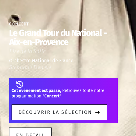
CONCERT
Le Grand Tour du National -
Aix-en-Provence
Lise de la Salle
Orchestre National de France
Stéphane Denève
Cet événement est passé,
Retrouvez toute notre
programmation "
Concert
"
DÉCOUVRIR LA SÉLECTION
EN DÉTAIL