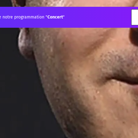
e notre programmation "
Concert
"