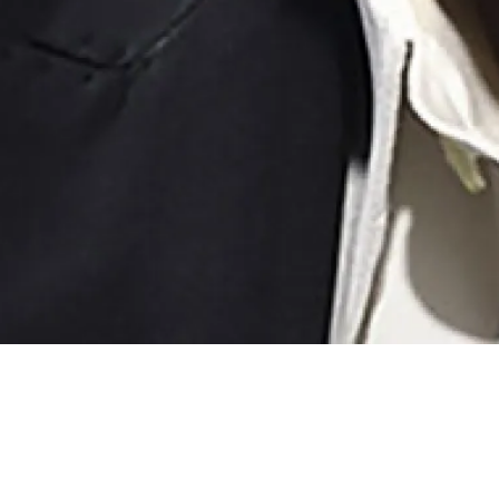
ènes du
Vannes