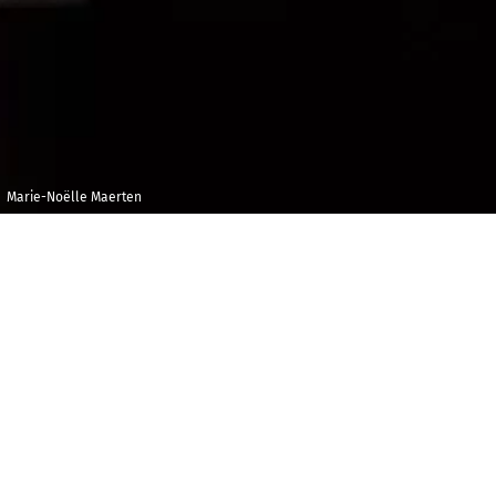
Marie-Noëlle Maerten
Mardi 14 mars
Conservatoire à
2023
rayonnement
régional,
20h00
Boulogne-
Billancourt
L
e
Livre vermeil
de Montserrat est aussi un livre