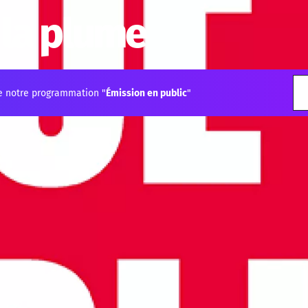
 la plume
e notre programmation "
Émission en public
"