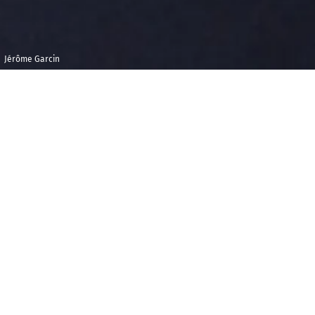
Jérôme Garcin
Jeudi 20 décembre
Théâtre de
2018
l'Alliance
Française
19h00
A
TTENTION : ÉDITION
HORS LES MURS !
THÉÂTRE DE L'ALLIANCE FRANCAISE
101 Boulevard Raspail