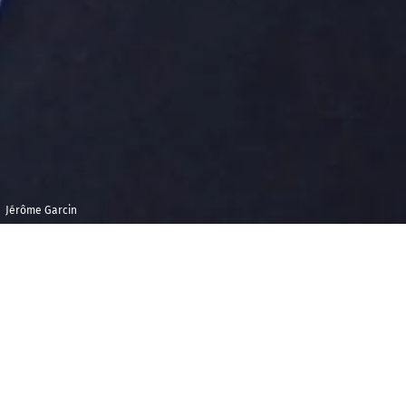
Jérôme Garcin
Mercredi 14 août
Ground Control
2019
20h00
A