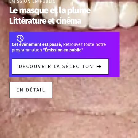
ÉMISSION EN PUBLIC
Le masque et la plume
Littérature et cinéma
Cet événement est passé,
Retrouvez toute notre
programmation "
Émission en public
"
DÉCOUVRIR LA SÉLECTION
EN DÉTAIL