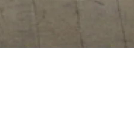
Dimanche 10 juin
Maison de la
2018
Radio et de la
Musique -
16h00
Auditorium
L
« Faisons un opéra », proposait Benjamin Britten. Et
cet amoureux des voix d’enfants d’écrire
e Petit
Ramoneur
, une partition pédagogique, interactive,