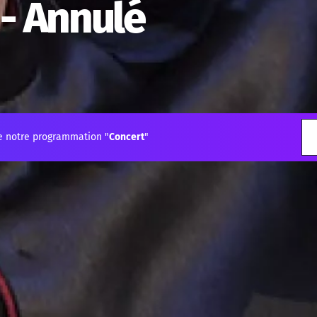
 - Annulé
e notre programmation "
Concert
"