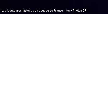
Les fabuleuses histoires du doudou de France Inter - Photo : DR
Samedi 30 mai
Maison de la
2026
Radio et de la
Musique - Agora
11h00
Durée : 00h50
U
n atelier musical adapté du podcast aux plus de
20 millions de téléchargements de France Inter avec
l’Orchestre National de France !
La productrice et conteuse Zoé Varier, accompagnée
de son “doudou tout mou, tout chou, tout fou” vous
embarque à la découverte des émotions des tout-
petits à travers les aventures de cet objet si précieux :