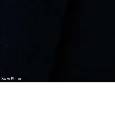
Xavier Phillips
Mercredi 25
Maison 
novembre 2020
et de l
Audito
19h00