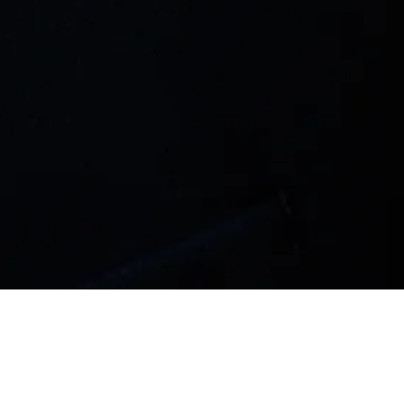
de la Radio
a Musique -
rium