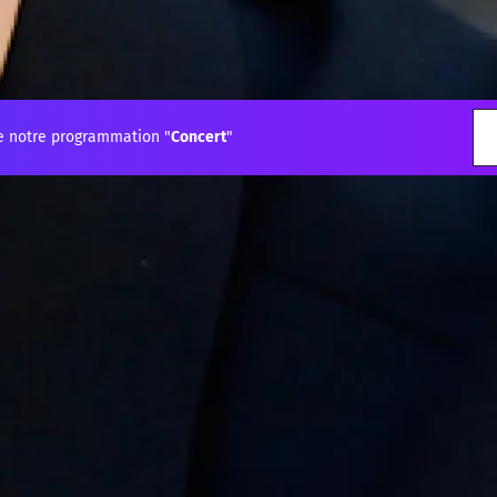
e notre programmation "
Concert
"