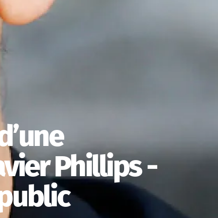
 d’une
vier Phillips -
public