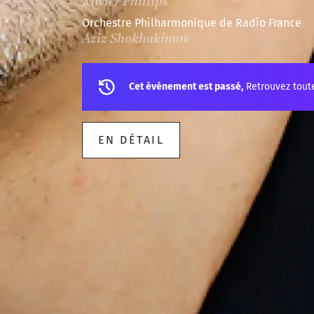
Xavier Phillips
Orchestre Philharmonique de Radio France
Aziz Shokhakimov
Cet événement est passé,
Retrouvez tout
EN DÉTAIL