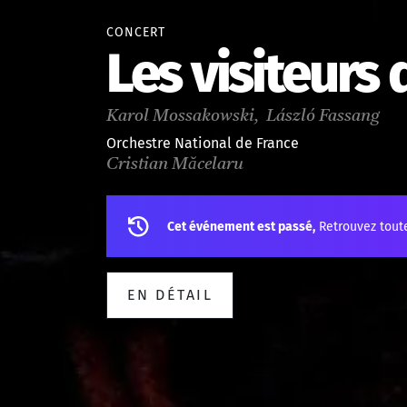
CONCERT
Les visiteurs 
Karol Mossakowski, László Fassang
Orchestre National de France
Cristian Măcelaru
Cet événement est passé,
Retrouvez tout
EN DÉTAIL