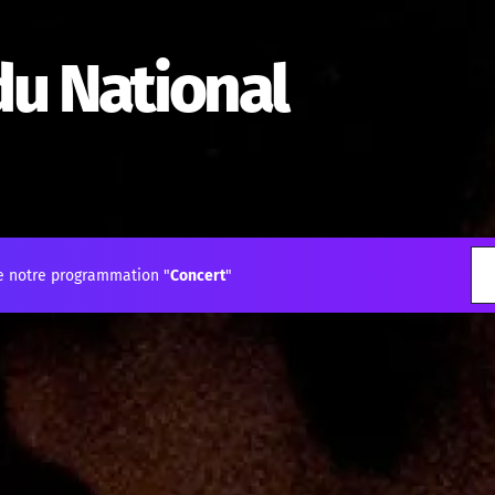
du National
e notre programmation "
Concert
"