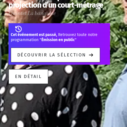
projection d’un court-métrage
Quintet La banquise
Cet événement est passé,
Retrouvez toute notre
programmation "
Émission en public
"
DÉCOUVRIR LA SÉLECTION
EN DÉTAIL