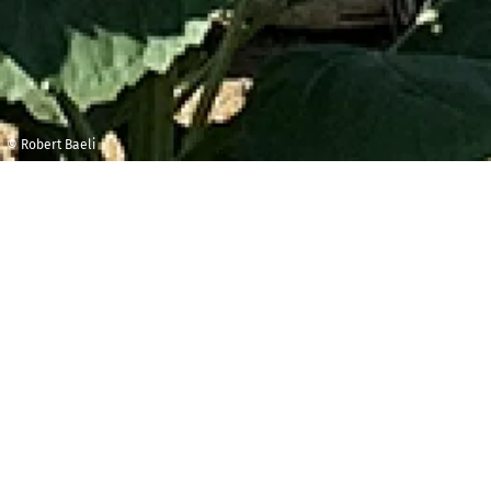
© Robert Baeli
Lundi 6 mai 2024
Carreau du
Temple
19h30
Q
uintet La banquise : Françoise Toullec, piano
/Claudia Solal, voix/ Louis-Michel Marion,
contrebasse/ Michel Deltruc, batterie/ Antoine Arlot,
saxophones et électroniques