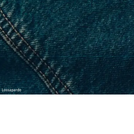
Lossapardo
Dimanche 25
Maison 
janvier 2026
et de l
Salle 
18h00