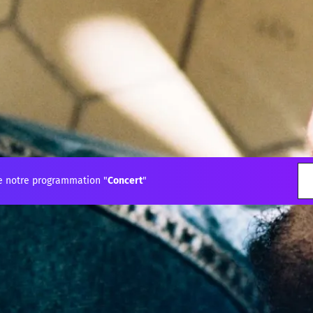
e notre programmation "
Concert
"