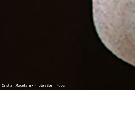
Cristian Măcelaru - Photo : Sorin Popa
Jeudi 24 novembre
Maison 
2022
et de l
Audito
11h30