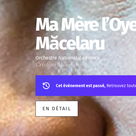
Ma Mère l’Oye,
Măcelaru
Orchestre National de France
Cristian Măcelaru
Cet événement est passé,
Retrouvez tout
EN DÉTAIL