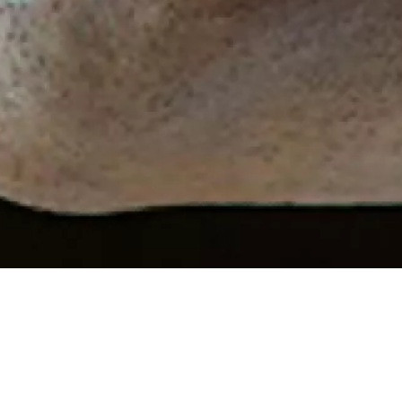
de la Radio
a Musique -
rium