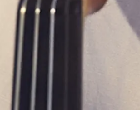
de la Radio
a Musique -
rium