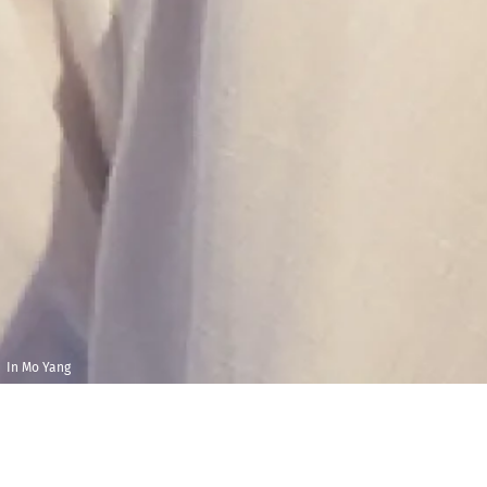
In Mo Yang
Jeudi 24 janvier
Maison 
2019
et de l
Audito
19h00