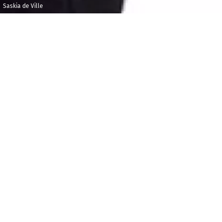
Saskia de Ville
Vendredi 28 juin
Maison de la
2019
Radio et de la
Musique - Studio
12h30
104
A
uvergnat mais d’origine anglaise, Onslow faillit
mourir d’un accident de chasse et imagina le
Quintette «
La balle
» en souvenir de cette
mésaventure. Cette page ouvre un programme qui
voyage jusqu’à ce bijou qu’est la
Simple Symphony
de Britten, laquelle précisément commence par une
bourrée.