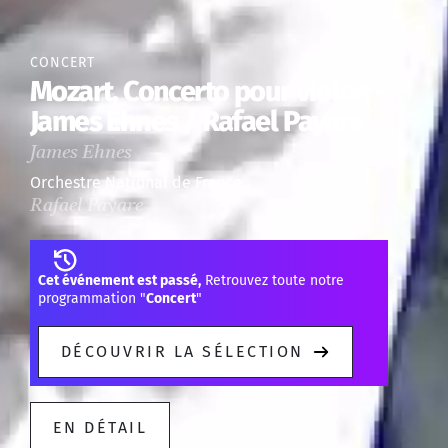
CONCERT
Mozart, Concerto pour violon -
James Ehnes / Rafael Payare
James Ehnes
Orchestre National de France
Rafael Payare
Cet événement est passé,
Retrouvez toute notre
programmation "
Concert
"
DÉCOUVRIR LA SÉLECTION
EN DÉTAIL