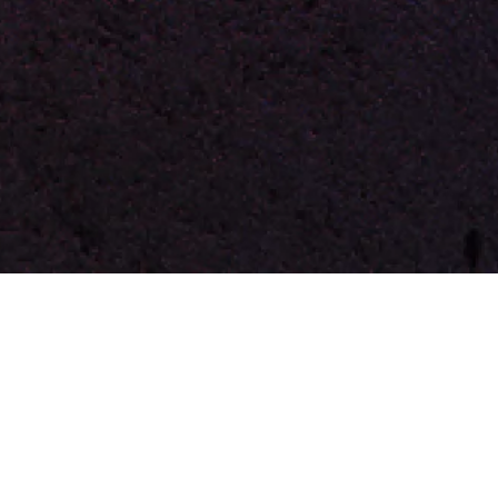
de la Radio
a Musique -
104
 illustrer la très forte appétence de nos auditeurs