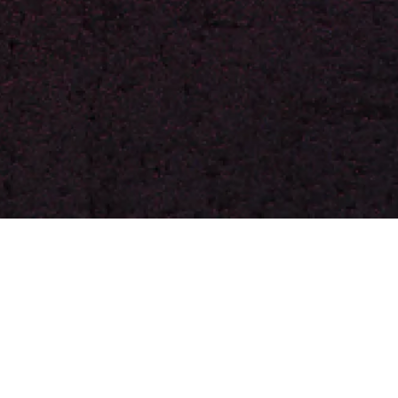
Lundi 9 septembre
Maison 
2019
et de l
Studio 
20h00
P
our ouvrir la saison 2019/2020 et pour