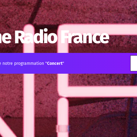
e Radio France
e notre programmation "
Concert
"