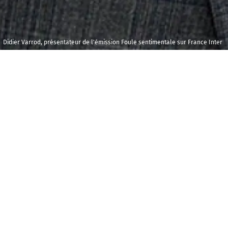
Didier Varrod, présentateur de l'émission Foule sentimentale sur France Inter
Lundi 21 janvier
Carrea
2019
19h00
P
our cette nouvelle édition de Foule se
O