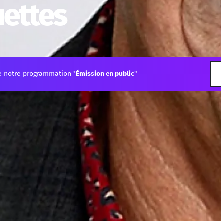
uettes
e notre programmation "
Émission en public
"