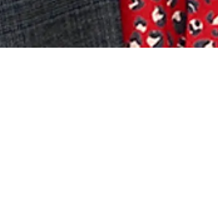
u du Temple
ntimentale, Didier Varrod invite :