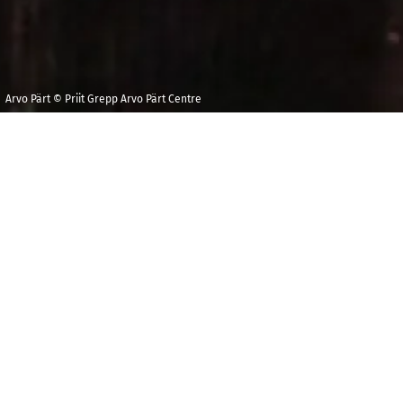
Arvo Pärt © Priit Grepp Arvo Pärt Centre
Samedi 6 février
Maison de la
2027
Radio et de la
Musique - Studio
17h30
104
Tarifs
18 €
RÉSERVER