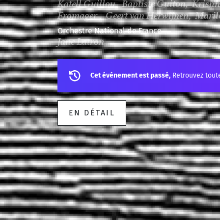
Katell Guillou, Baptiste Guiton, Krishn
Fromager , Geert van Herwijnen, Marilo
Orchestre National de France
Jane Latron
Cet événement est passé,
Retrouvez tout
EN DÉTAIL