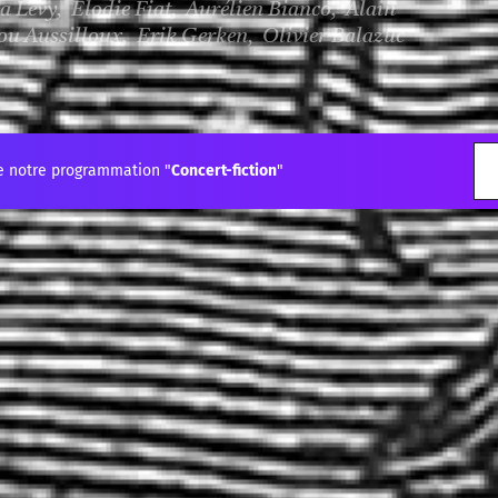
a Levy, Elodie Fiat, Aurélien Bianco, Alain
u Aussilloux, Erik Gerken, Olivier Balazuc
e notre programmation "
Concert-fiction
"