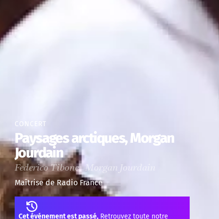
CONCERT
Paysages arctiques, Morgan
Jourdain
Federico Tibone, Morgan Jourdain
Maîtrise de Radio France
Cet événement est passé,
Retrouvez toute notre