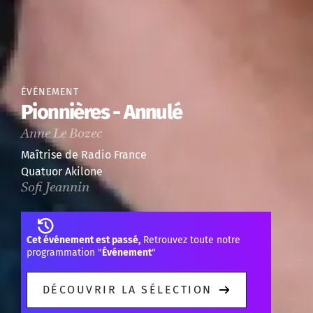
ÉVÉNEMENT
Pionnières - Annulé
Anne Le Bozec
Maîtrise de Radio France
Quatuor Akilone
Sofi Jeannin
Cet événement est passé,
Retrouvez toute notre
programmation "
Événement
"
DÉCOUVRIR LA SÉLECTION