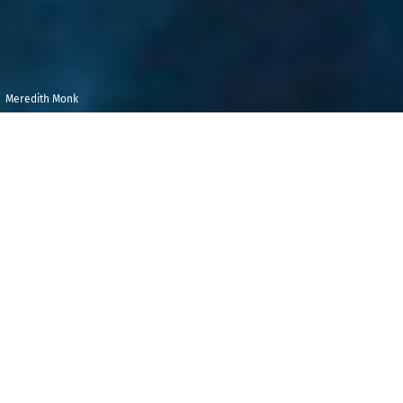
Meredith Monk
Mardi 8 décembre
Maison de la
2020
Radio et de la
Musique -
14h30
Auditorium
C
e concert est fait d’œuvres écrites par des
compositrices d’époques fort différentes. Il
commence par une page d’Hildegard von Bingen,
bénédictine et musicienne du XIIe siècle qui vécut au
bord du Rhin; il permettra aussi d’entendre Olivia