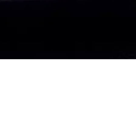
Dimanche 24 mars
Maison de la
2019
Radio et de la
Musique - Studio
17h00
104
Œ
uvres et performances de :