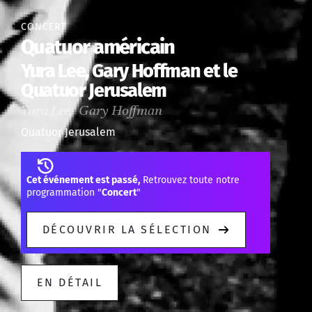
CONCERT
Quatuor américain
Yura Lee, Gary Hoffman et le
Quatuor Jerusalem
Yura Lee, Gary Hoffman
Quatuor Jerusalem
Cet événement est passé,
Retrouvez toute notre
programmation "
Concert
"
DÉCOUVRIR LA SÉLECTION
EN DÉTAIL