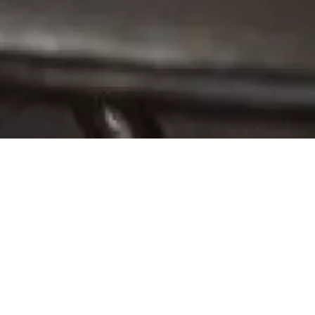
Vendredi 26
Philharmonie de
janvier 2024
Paris
20h00
"P
our parler par métaphores, avança un
amoureux de sa musique, Rachmaninov s’est enfermé