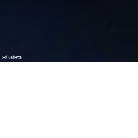
Sol Gabetta
Vendredi 21
Maison de la
décembre 2018
Radio et de la
Musique -
19h00
Auditorium
U
n concert sur le thème de la mort et de la
renaissance, de l’apothéose et de la chute. Avec,