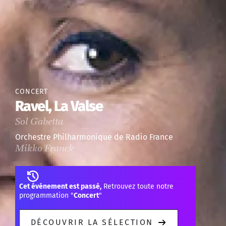
CONCERT
Ravel, La Valse
Sol Gabetta
Orchestre Philharmonique de Radio France
Mikko Franck
Cet événement est passé,
Retrouvez toute notre
programmation "
Concert
"
DÉCOUVRIR LA SÉLECTION