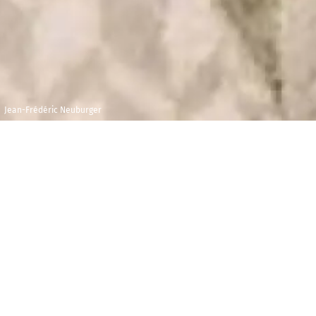
Jean-Frédéric Neuburger
Mardi 12 mai 2020
Maison de la
Radio et de la
20h00
Musique -
Auditorium
C
ompositeur, improvisateur et interprète, Jean-
Frédéric Neuburger propose ici un récital comme il
les affectionne : charpenté, personnel, voyageur. C’est