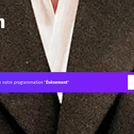
n
e notre programmation "
Événement
"