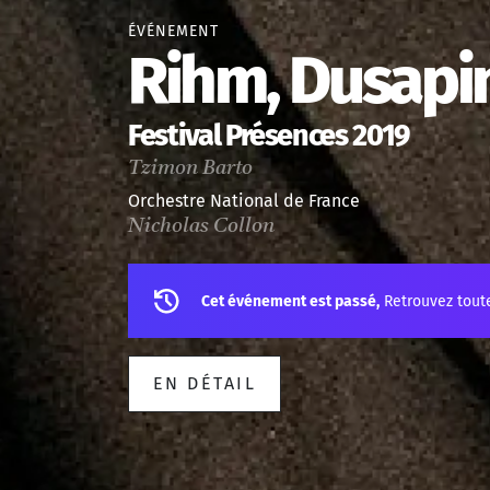
ÉVÉNEMENT
Rihm, Dusapi
Festival Présences 2019
Tzimon Barto
Orchestre National de France
Nicholas Collon
Cet événement est passé,
Retrouvez tout
EN DÉTAIL