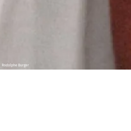
Rodolphe Burger
Vendredi 24 juillet
Maison de la
2020
Radio et de la
Musique - Studio
21h00
104
R