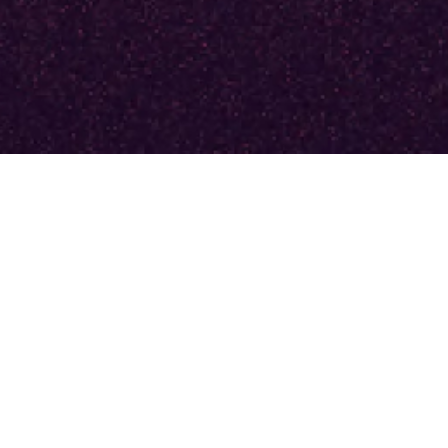
Mercredi 1
Maison de la
décembre 2021
Radio et de la
Musique - Studio
19h00
104
L
a soirée sera présentée par Pierre Hertout et sera
rythmé par Dirty Swift aux platines, tous deux
membres de l’émission l’
After
, diffusée du
lundi au