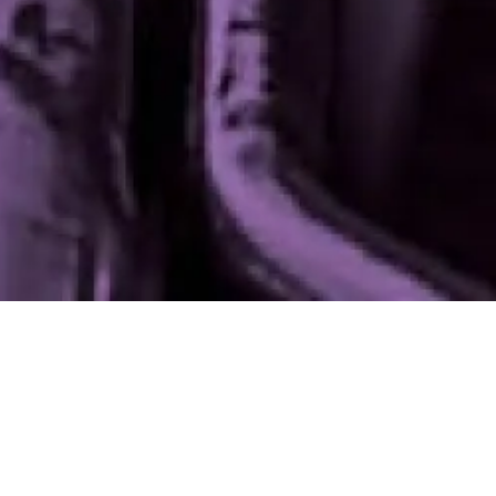
Samedi 21 juin
Maison de la
2025
Radio et de la
Musique - Studio
18h00
104